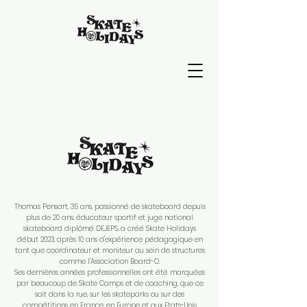
Thomas Pensart, 35 ans, passionné de skateboard depuis
plus de 20 ans, éducateur sportif et juge national
skateboard diplômé DEJEPS, a créé Skate Holidays
début 2023, après 10 ans d'expérience pédagogique en
tant que coordinateur et moniteur au sein de structures
comme l'Association Board-O.
Ses dernières années professionnelles ont été marquées
par beaucoup de Skate Camps et de coaching, que ce
soit dans la rue, sur les skateparks ou sur des
compétitions en France, en Europe et aux Etats-Unis,